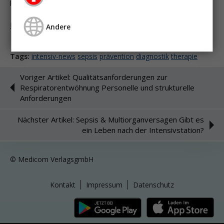
klinischen Praxis.
Melden Sie sich an um weiter zu lesen ...
Andere
Tags:
intensiv-news
sepsis
prävention
diagnostik
therapie
Voriger Artikel: Qualitätsanforderungen zur
Respiratorentwöhnung Personelle und strukturelle
Anforderungen
Nächster Artikel: Sepsis & Multiorganversagen Gibt es
ein Leben nach der Intensivstation?
© Medicom VerlagsgmbH
Kontakt
Impressum
Datenschutz