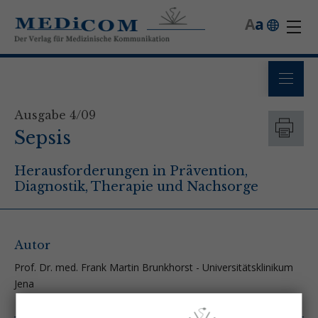
A
a
Ausgabe 4/09
Sepsis
Herausforderungen in Prävention,
Diagnostik, Therapie und Nachsorge
Autor
Prof. Dr. med. Frank Martin Brunkhorst - Universitätsklinikum
Jena