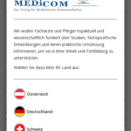
Die Ergebnisse der Prävalenzstudie des
Kompetenznetzwerkes Sepsis (SepNet)
haben nicht nur unter
Ärzten, sondern auch im Gesundheitssystem eine erhebliche
Wir wollen Fachärzte und Pfleger topaktuell und
Resonanz gefunden. Auf der Grundlage dieser
wissenschaftlich fundiert über Studien, fachspezifische
epidemiologischen Daten von hoher Repräsentativität ist eine
Entwicklungen und deren praktische Umsetzung
wissenschaftlich begründete Einschätzung der Krankheitslast,
informieren, um sie in ihrer Arbeit und Fortbildung zu
die der schweren Sepsis geschuldet ist, erstmalig möglich
unterstützen.
geworden.
Wählen Sie dazu bitte Ihr Land aus.
Sowohl die systematische Entwicklung von Leitlinien seitens
der
Deutschen Sepsis-Gesellschaft (DSG)
als auch die
Ergebnisse der Prävalenzstudie des
SepNet
zur
Leitlinienkonformität haben jedoch aufgezeigt, dass es
Österreich
weiterhin erhebliche Defizite gibt. Es liegen auch bisher zu
wenige Behandlungsempfehlungen vor, welche sich auf eine
Deutschland
hohe wissenschaftlich begründete Evidenz berufen können.
Umso wichtiger erscheint allerdings die Konformität mit den
wenigen hochgradig evidenzbasierten Empfehlungen in der
Schweiz