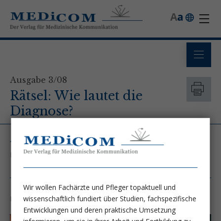
A
a
Ausgabe 3/08
Rätsel: Wie lautet die
Diagnose?
Autor
Dr. Michael Häfner, FESGE - Praxis für Innere Medizin
Wir wollen Fachärzte und Pfleger topaktuell und
wissenschaftlich fundiert über Studien, fachspezifische
Für welche Diagnose ist dieses endoskopische Bild typisch?
Entwicklungen und deren praktische Umsetzung