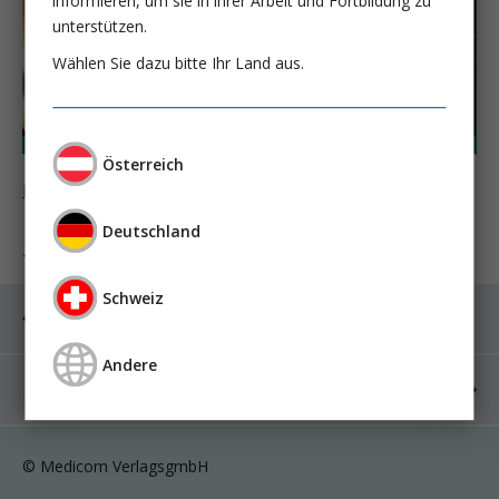
informieren, um sie in ihrer Arbeit und Fortbildung zu
unterstützen.
Wählen Sie dazu bitte Ihr Land aus.
Österreich
Melden Sie sich an um weiter zu lesen ...
Deutschland
Tags:
gastro&hepa-news
endoskopie
rätsel
Schweiz
Voriger Artikel: Budesonid in der Therapie der
Kollagencolitis
Andere
Nächster Artikel: Interne Abteilung Konventhospital
Barmherzige Brüder Linz
© Medicom VerlagsgmbH