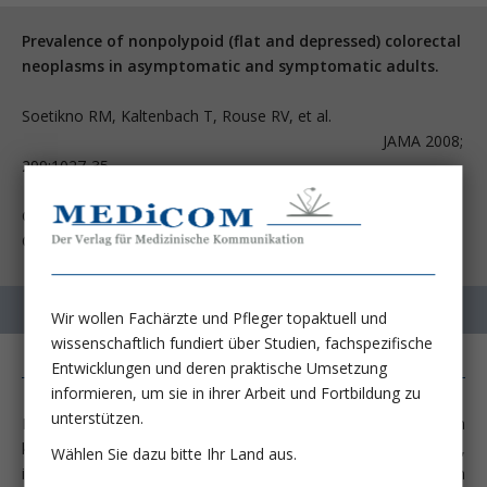
Prevalence of nonpolypoid (flat and depressed) colorectal
neoplasms in asymptomatic and symptomatic adults.
Soetikno RM, Kaltenbach T, Rouse RV, et al.
JAMA 2008;
299:1027-35
Gastroenterology Section, Veterans Affairs Palo Alto Health
Care System, Palo Alto, California 94304, USA.
Wir wollen Fachärzte und Pfleger topaktuell und
wissenschaftlich fundiert über Studien, fachspezifische
Entwicklungen und deren praktische Umsetzung
informieren, um sie in ihrer Arbeit und Fortbildung zu
unterstützen.
Die Existenz von Veränderungen im Colon, die nicht den
klassischen breitbasigen oder gestielten Polypen entsprechen,
Wählen Sie dazu bitte Ihr Land aus.
ist seit den späten Achtzigern bekannt, als die ersten